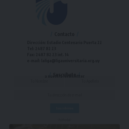
Contacto
Dirección: Estadio Centenario Puerta 22
Tel: 2487 82 23
Fax: 2487 82 23 int. 14
e-mail: laliga@ligauniversitaria.org.uy
Suscríbete
a nuestra Newsletter
- Publicidad -