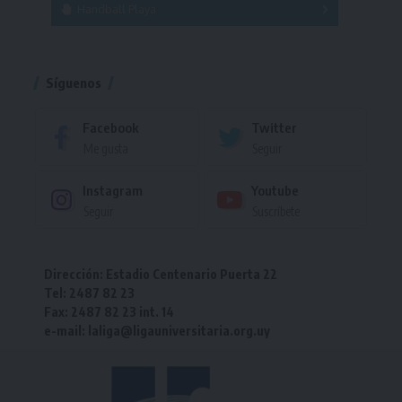
Handball Playa
Torneo
Torneo
Síguenos
Facebook
Twitter
Me gusta
Seguir
Instagram
Youtube
Seguir
Suscríbete
Dirección: Estadio Centenario Puerta 22
Tel: 2487 82 23
Fax: 2487 82 23 int. 14
e-mail: laliga@ligauniversitaria.org.uy