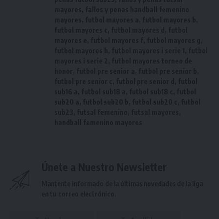
mayores
,
fallos y penas handball femenino
mayores
,
futbol mayores a
,
futbol mayores b
,
futbol mayores c
,
futbol mayores d
,
futbol
mayores e
,
futbol mayores f
,
futbol mayores g
,
futbol mayores h
,
futbol mayores i serie 1
,
futbol
mayores i serie 2
,
futbol mayores torneo de
honor
,
futbol pre senior a
,
futbol pre senior b
,
futbol pre senior c
,
futbol pre senior d
,
futbol
sub16 a
,
futbol sub18 a
,
futbol sub18 c
,
futbol
sub20 a
,
futbol sub20 b
,
futbol sub20 c
,
futbol
sub23
,
futsal femenino
,
futsal mayores
,
handball femenino mayores
Únete a Nuestro Newsletter
Mantente informado de la últimas novedades de la liga
en tu correo electrónico.