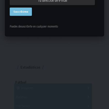
Puedes desuscribirte en cualquier momento
Estadísticas
Fútbol
Mayores
Reserva
A
B
C
D
E
F
G
Pre Senior
A
B
C
D