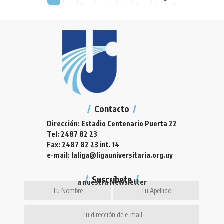
Contacto
Dirección: Estadio Centenario Puerta 22
Tel: 2487 82 23
Fax: 2487 82 23 int. 14
e-mail: laliga@ligauniversitaria.org.uy
Suscríbete
a nuestra Newsletter