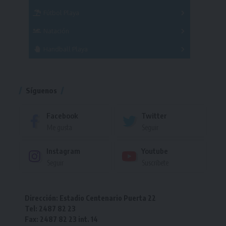
Fútbol Playa
Masculino
Femenino
Natación
Torneo
Handball Playa
Torneo
Torneo
Síguenos
Facebook
Twitter
Me gusta
Seguir
Instagram
Youtube
Seguir
Suscríbete
Dirección: Estadio Centenario Puerta 22
Tel: 2487 82 23
Fax: 2487 82 23 int. 14