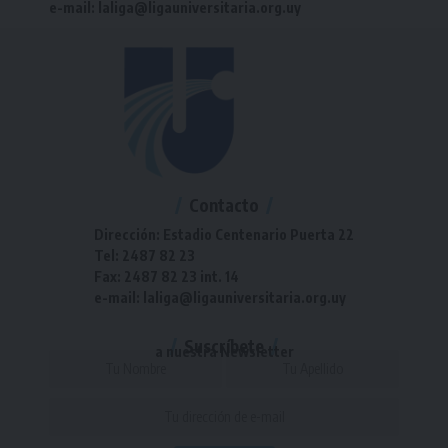
e-mail: laliga@ligauniversitaria.org.uy
Contacto
Dirección: Estadio Centenario Puerta 22
Tel: 2487 82 23
Fax: 2487 82 23 int. 14
e-mail: laliga@ligauniversitaria.org.uy
Suscríbete
a nuestra Newsletter