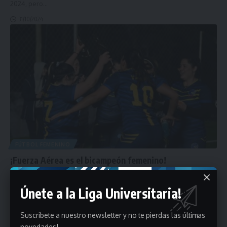
2024, pero
…
31/10/2024
FÚTBOL FEMENINO
¡Fuerza Aérea es el bicampeón femenino!
El Torneo Universitario de fútbol femenino llegó a su fin con la
…
Únete a la Liga Universitaria!
18/10/2023
Suscribete a nuestro newsletter y no te pierdas las últimas
- Publicidad -
novedades!