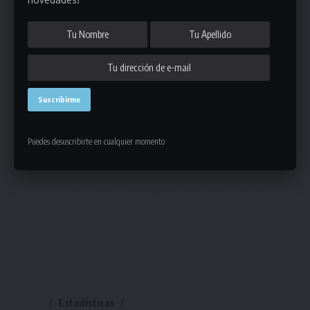
Puedes desuscribirte en cualquier momento
Estadísticas