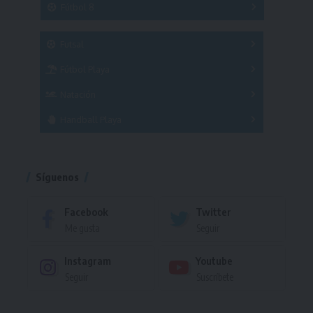
Fútbol 8
A
B
C
SUB 21
Masculino
Futsal
Femenino
Fútbol Playa
Masculino
Femenino
Natación
Torneo
Handball Playa
Torneo
Torneo
Síguenos
Facebook
Twitter
Me gusta
Seguir
Instagram
Youtube
Seguir
Suscríbete