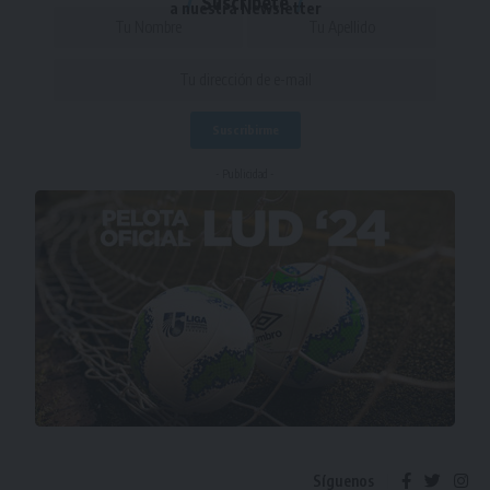
Suscríbete
a nuestra Newsletter
- Publicidad -
Síguenos