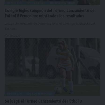
DEPORTES
DESTACADAS
FÚTBOL FEMENINO
Colegio Inglés campeón del Torneo Lanzamiento de
Fútbol 8 Femenino: mirá todos los resultados
La Liga Universitaria de Deportes tuvo el domingo la disputa del
Torneo
…
17/03/2025
DEPORTES
FÚTBOL FEMENINO
Se juega el Torneo Lanzamiento de Fútbol 8