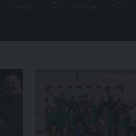
284 Artículos
180 Artículos