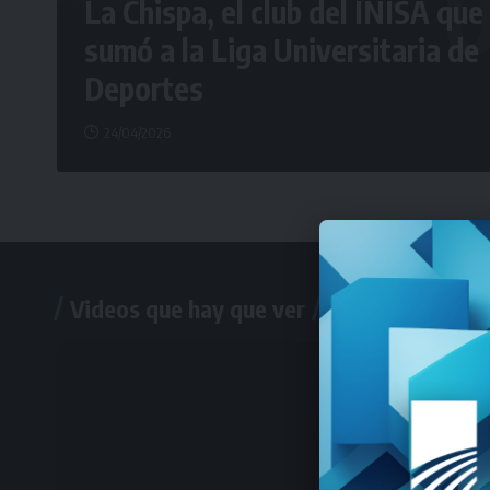
La Chispa, el club del INISA que
sumó a la Liga Universitaria de
Deportes
24/04/2026
Videos que hay que ver