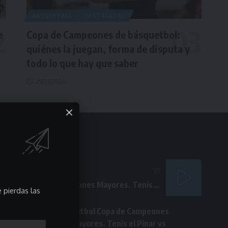
BASQUETBOL
DESTACADAS
e
Copa de Campeones de básquetbol:
quiénes la juegan, forma de disputa y
todo lo que hay que saber
25/05/2026
Reproduciendo
1
/5
Fútbol Copa de Campeones Mayores. Tenis el Pinar vs Urunday Universitario
 pierdas las
Fútbol Copa de Campeones
Mayores. Tenis el Pinar vs