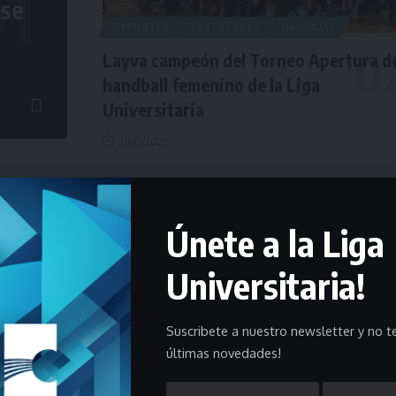
 se
DEPORTES
DESTACADAS
HANDBALL
Layva campeón del Torneo Apertura d
handball femenino de la Liga
Universitaria
31/05/2026
Únete a la Liga
Universitaria!
Suscribete a nuestro newsletter y no te
últimas novedades!