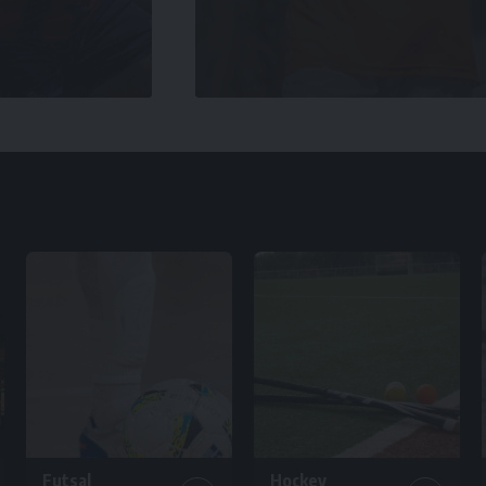
Futsal
Hockey