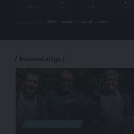
1718 Artículos
331 Artículos
Fútbol Femenino
TeqBall
Ajedrez
Otros Deportes:
#SomosLaLiga
DESTACADAS
FÚTBOL