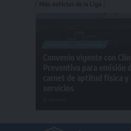
Más noticias de la Liga
BENEFICIOS
DESTACADAS
Convenio vigente con Clín
Preventiva para emisión 
carnet de aptitud física y
servicios
16/03/2026