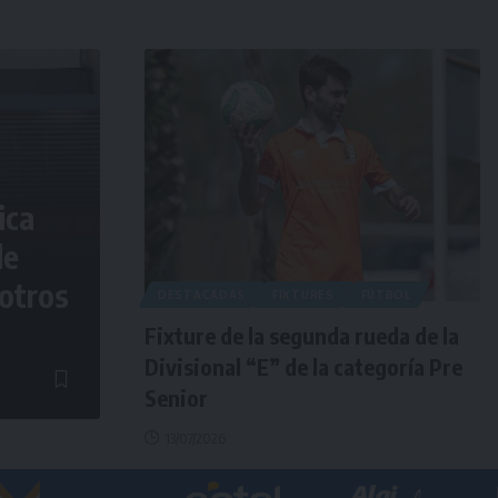
ica
de
 otros
DESTACADAS
FIXTURES
FÚTBOL
Fixture de la segunda rueda de la
Divisional “E” de la categoría Pre
Senior
13/07/2026