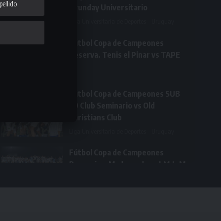
Urunday Universitario
Liga Universitaria de Deportes - Uruguay
Fútbol Copa de Campeones
Reserva. Tenis el Pinar vs TAPE
Fútbol Copa de Campeones SUB
20 Club Seminario vs Old
Christians Club
Liga Universitaria de Deportes - Uruguay
Fútbol Copa de Campeones
Presenior. Madrugada vs J.M.L.M
Liga Universitaria de Deportes - Uruguay
Fútbol Copa de Campeones MÁS
40. La Blanqueada vs Perry