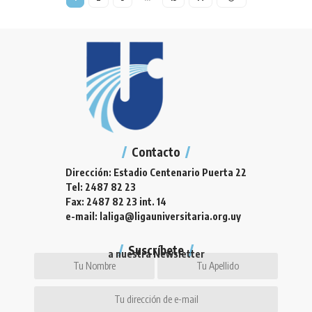
Contacto
Dirección: Estadio Centenario Puerta 22
Tel: 2487 82 23
Fax: 2487 82 23 int. 14
e-mail: laliga@ligauniversitaria.org.uy
Suscríbete
a nuestra Newsletter