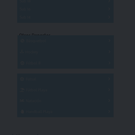
Sub 18
A
B
C
Sub 16
Series
Sub 14
Copas
Series
Copas
Series
Otros Deportes
Copas
Básquetbol
Hockey
A
B
3x3
Fútbol 8
A
B
C
SUB 21
Masculino
Futsal
Femenino
Fútbol Playa
Masculino
Femenino
Natación
Torneo
Handball Playa
Torneo
Torneo