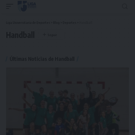
Liga Universitaria de Deportes
>
Blog
>
Deportes
>
Handball
Handball
Últimas Noticias de Handball