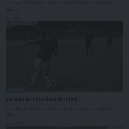
El torneo de fútbol universitario tendrá este fin de semana la
disputa
…
06/07/2018
FÚTBOL
Los detalles de la etapa de fútbol
El torneo de fútbol universitario tendrá este fin de semana la
disputa
…
23/06/2018