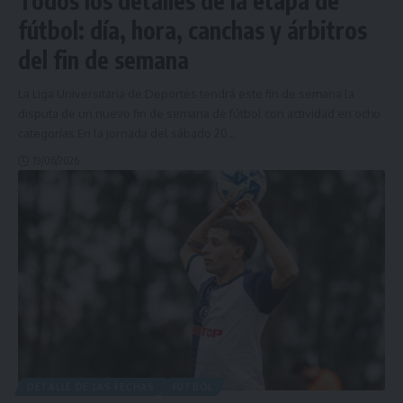
Todos los detalles de la etapa de
fútbol: día, hora, canchas y árbitros
del fin de semana
La Liga Universitaria de Deportes tendrá este fin de semana la
disputa de un nuevo fin de semana de fútbol con actividad en ocho
categorías.En la jornada del sábado 20
…
19/06/2026
DETALLE DE LAS FECHAS
FÚTBOL