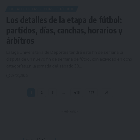
DETALLE DE LAS FECHAS
FÚTBOL
Los detalles de la etapa de fútbol:
partidos, días, canchas, horarios y
árbitros
La Liga Universitaria de Deportes tendrá este fin de semana la
disputa de un nuevo fin de semana de fútbol con actividad en ocho
categorías.En la jornada del sábado 30
…
29/05/2026
1
2
3
…
416
417
- Publicidad -