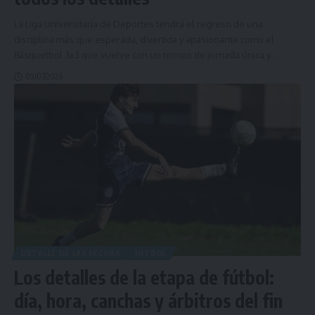
La Liga Universitaria de Deportes tendrá el regreso de una
disciplina más que esperada, divertida y apasionante como el
Básquetbol 3x3 que vuelve con un torneo de jornada única y
…
09/07/2026
DETALLE DE LAS FECHAS
FÚTBOL
Los detalles de la etapa de fútbol:
día, hora, canchas y árbitros del fin