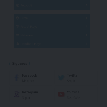
3x3
Fútbol 8
A
B
C
SUB 21
Masculino
Futsal
Femenino
Fútbol Playa
Masculino
Femenino
Natación
Torneo
Handball Playa
Torneo
Torneo
Síguenos
Facebook
Twitter
Me gusta
Seguir
Instagram
Youtube
Seguir
Suscríbete