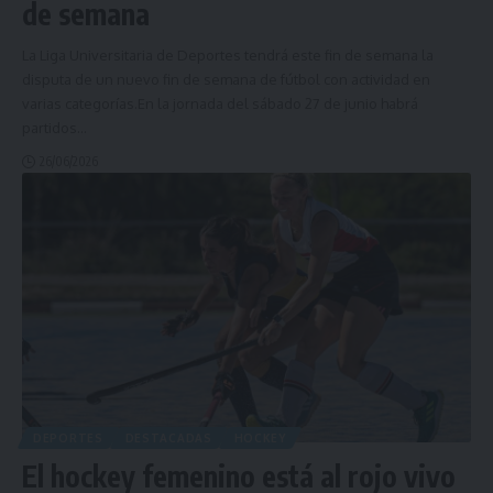
de semana
La Liga Universitaria de Deportes tendrá este fin de semana la
disputa de un nuevo fin de semana de fútbol con actividad en
varias categorías.En la jornada del sábado 27 de junio habrá
partidos
…
26/06/2026
DEPORTES
DESTACADAS
HOCKEY
El hockey femenino está al rojo vivo