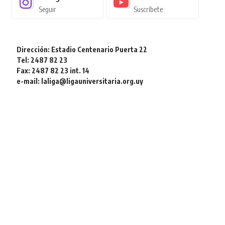
Seguir
Suscríbete
Dirección: Estadio Centenario Puerta 22
Tel: 2487 82 23
Fax: 2487 82 23 int. 14
e-mail: laliga@ligauniversitaria.org.uy