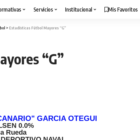
ormativas
Servicios
Institucional
Mis Favoritos
bol
>
Estadísticas Fútbol Mayores “G”
Mayores “G”
 CANARIO" GARCIA OTEGUI
LSEN 0.0%
ra Rueda
O DEPORTIVO NAVAL