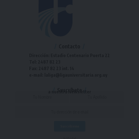
Contacto
Dirección: Estadio Centenario Puerta 22
Tel: 2487 82 23
Fax: 2487 82 23 int. 14
e-mail: laliga@ligauniversitaria.org.uy
Suscríbete
a nuestra Newsletter
- Publicidad -