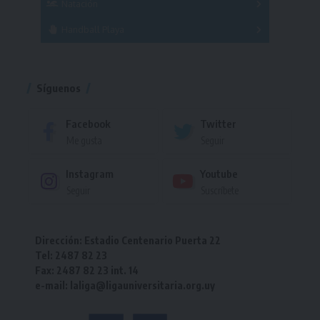
Natación
Torneo
Handball Playa
Torneo
Torneo
Síguenos
Facebook
Twitter
Me gusta
Seguir
Instagram
Youtube
Seguir
Suscríbete
Dirección: Estadio Centenario Puerta 22
Tel: 2487 82 23
Fax: 2487 82 23 int. 14
e-mail: laliga@ligauniversitaria.org.uy