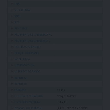
TAPE
SOL ORIENTAL
SADIL
S.C.S
RENTISTAS 1
REGIMIENTO DE CABALLERIA Nº6
REGIMIENTO DE CABALLERIA MOTOM
PARTIDO SUSPENDIDO
PARQUE TROPPIANO
NO SE JUEGA
LIBERTAD COLON
LA TUERCA DE PANDO
IRIARTE (2)
IRIARTE (1)
CARDONA
Galicia
G. BIGUA DE V. BIARRITIZ
Vazques Ledesma
G. COLEGIO ZORRILLA
ELLAURI
ESTADIO LUIS FRANZINI
JULIO HERRERA Y REISSIG