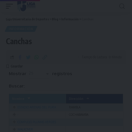
Liga Universitaria de Deportes
>
Blog
>
Información
>
Canchas
INFORMACIÓN
Canchas
Tiempo de Lectura: 0 Minuto
Mostrar
registros
25
Buscar:
Nombre
Dirección
ESTADIO ARENAS DEL PLATA
RAMBLA
-
COCHABAMBA
COMPLEJO PLUMAS VERDES
WALKOVER