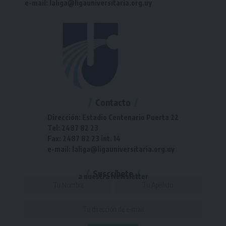
e-mail: laliga@ligauniversitaria.org.uy
Contacto
Dirección: Estadio Centenario Puerta 22
Tel: 2487 82 23
Fax: 2487 82 23 int. 14
e-mail: laliga@ligauniversitaria.org.uy
Suscríbete
a nuestra Newsletter