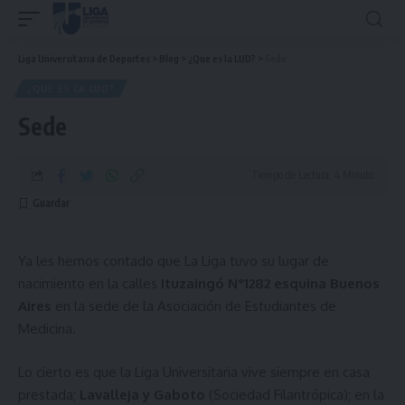
Liga Universitaria de Deportes
>
Blog
>
¿Que es la LUD?
>
Sede
¿QUE ES LA LUD?
Sede
Tiempo de Lectura: 4 Minuto
Ya les hemos contado que La Liga tuvo su lugar de
nacimiento en la calles
Ituzaingó N°1282
esquina Buenos
Aires
en la sede de la Asociación de Estudiantes de
Medicina.
Lo cierto es que la Liga Universitaria vive siempre en casa
prestada;
Lavalleja y Gaboto
(Sociedad Filantrópica); en la