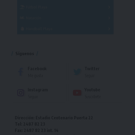
Fútbol Playa
Masculino
Femenino
Natación
Torneo
Handball Playa
Torneo
Torneo
Síguenos
Facebook
Twitter
Me gusta
Seguir
Instagram
Youtube
Seguir
Suscríbete
Dirección: Estadio Centenario Puerta 22
Tel: 2487 82 23
Fax: 2487 82 23 int. 14