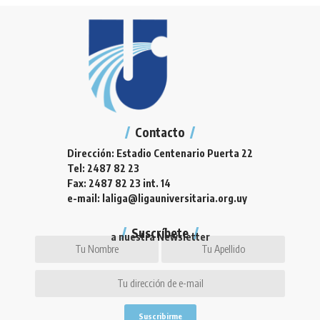
Contacto
Dirección: Estadio Centenario Puerta 22
Tel: 2487 82 23
Fax: 2487 82 23 int. 14
e-mail: laliga@ligauniversitaria.org.uy
Suscríbete
a nuestra Newsletter