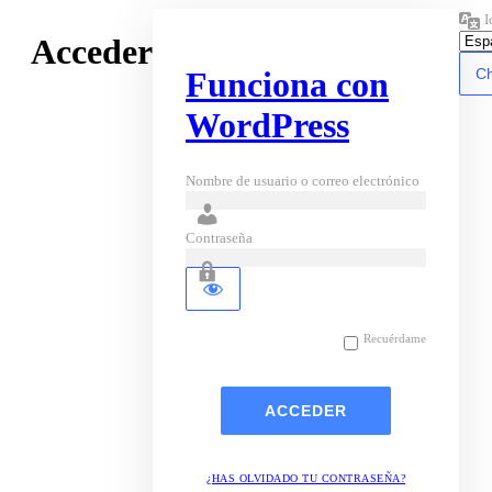
I
Acceder
Funciona con
WordPress
Nombre de usuario o correo electrónico
Contraseña
Recuérdame
¿HAS OLVIDADO TU CONTRASEÑA?