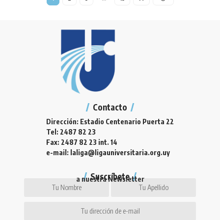
Contacto
Dirección: Estadio Centenario Puerta 22
Tel: 2487 82 23
Fax: 2487 82 23 int. 14
e-mail: laliga@ligauniversitaria.org.uy
Suscríbete
a nuestra Newsletter