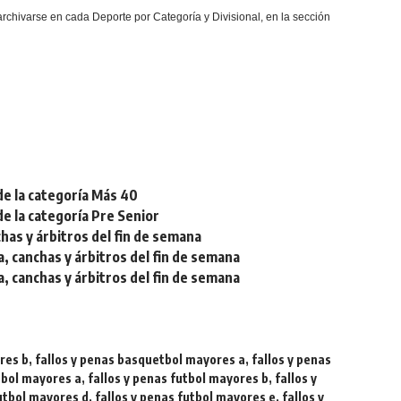
rchivarse en cada Deporte por Categoría y Divisional, en la sección
de la categoría Más 40
de la categoría Pre Senior
chas y árbitros del fin de semana
a, canchas y árbitros del fin de semana
a, canchas y árbitros del fin de semana
res b
,
fallos y penas basquetbol mayores a
,
fallos y penas
utbol mayores a
,
fallos y penas futbol mayores b
,
fallos y
futbol mayores d
,
fallos y penas futbol mayores e
,
fallos y