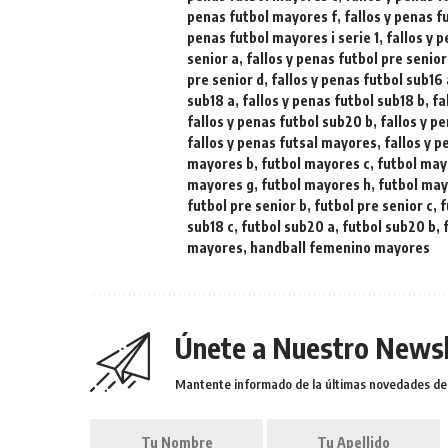
penas futbol mayores f
,
fallos y penas 
penas futbol mayores i serie 1
,
fallos y 
senior a
,
fallos y penas futbol pre senior
pre senior d
,
fallos y penas futbol sub16
sub18 a
,
fallos y penas futbol sub18 b
,
fa
fallos y penas futbol sub20 b
,
fallos y p
fallos y penas futsal mayores
,
fallos y 
mayores b
,
futbol mayores c
,
futbol may
mayores g
,
futbol mayores h
,
futbol mayo
futbol pre senior b
,
futbol pre senior c
,
f
sub18 c
,
futbol sub20 a
,
futbol sub20 b
,
mayores
,
handball femenino mayores
Únete a Nuestro Newsl
Mantente informado de la últimas novedades de l