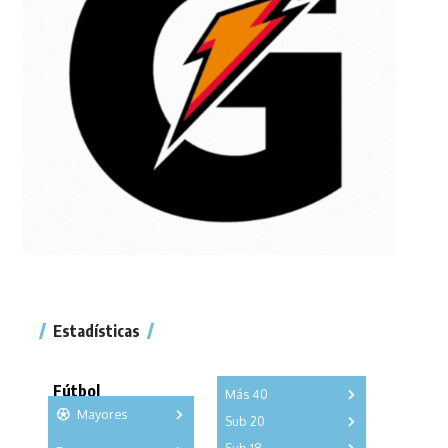
Estadísticas
Fútbol
Más 40
Mayores
Sub 20
A
B
C