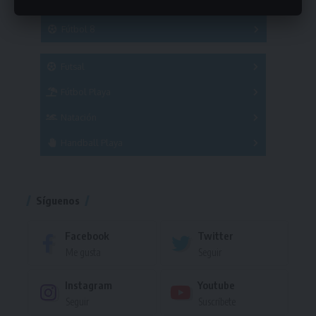
Hockey
A
B
3x3
Fútbol 8
A
B
C
SUB 21
Masculino
Futsal
Femenino
Fútbol Playa
Masculino
Femenino
Natación
Torneo
Handball Playa
Torneo
Torneo
Síguenos
Facebook
Twitter
Me gusta
Seguir
Instagram
Youtube
Seguir
Suscríbete