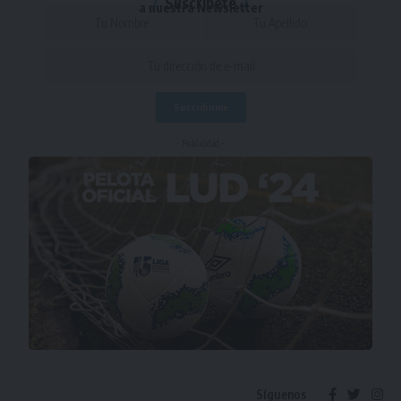
Suscríbete
a nuestra Newsletter
- Publicidad -
Síguenos