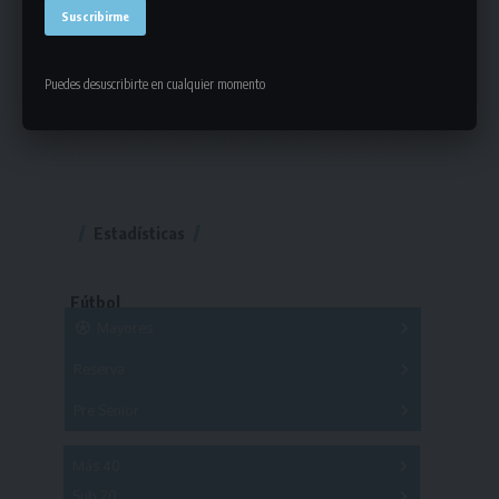
Puedes desuscribirte en cualquier momento
Estadísticas
Fútbol
Mayores
Reserva
A
B
C
D
E
F
G
Pre Senior
A
B
C
D
A
B
C
D
E
Más 40
Sub 20