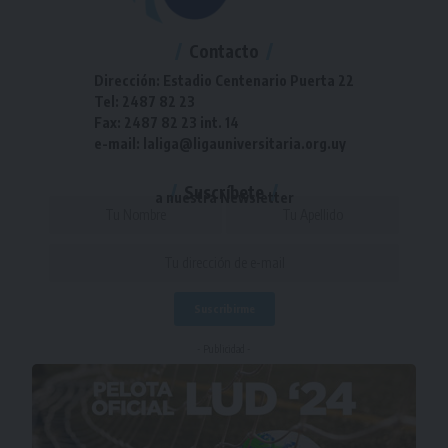
Contacto
Dirección: Estadio Centenario Puerta 22
Tel: 2487 82 23
Fax: 2487 82 23 int. 14
e-mail: laliga@ligauniversitaria.org.uy
Suscríbete
a nuestra Newsletter
- Publicidad -