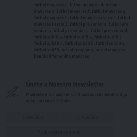
futbol mayores c
,
futbol mayores d
,
futbol
mayores e
,
futbol mayores f
,
futbol mayores g
,
futbol mayores h
,
futbol mayores i serie 1
,
futbol
mayores i serie 2
,
futbol pre senior a
,
futbol pre
senior b
,
futbol pre senior c
,
futbol pre senior d
,
futbol sub16 a
,
futbol sub18 a
,
futbol sub18 c
,
futbol sub20 a
,
futbol sub20 b
,
futbol sub20 c
,
futbol sub23
,
futsal femenino
,
futsal mayores
,
handball femenino mayores
Únete a Nuestro Newsletter
Mantente informado de la últimas novedades de la liga
en tu correo electrónico.