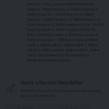
mayores
,
fallos y penas handball femenino
mayores
,
futbol mayores a
,
futbol mayores b
,
futbol mayores c
,
futbol mayores d
,
futbol
mayores e
,
futbol mayores f
,
futbol mayores g
,
futbol mayores h
,
futbol mayores i serie 1
,
futbol
mayores i serie 2
,
futbol mayores torneo de
honor
,
futbol pre senior a
,
futbol pre senior b
,
futbol pre senior c
,
futbol pre senior d
,
futbol
sub16 a
,
futbol sub18 a
,
futbol sub18 c
,
futbol
sub20 a
,
futbol sub20 b
,
futbol sub20 c
,
futbol
sub23
,
futsal femenino
,
futsal mayores
,
handball femenino mayores
Únete a Nuestro Newsletter
Mantente informado de la últimas novedades de la liga
en tu correo electrónico.