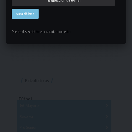
Puedes desuscribirte en cualquier momento
Estadísticas
Fútbol
Mayores
Reserva
A
B
C
D
E
F
G
Pre Senior
A
B
C
D