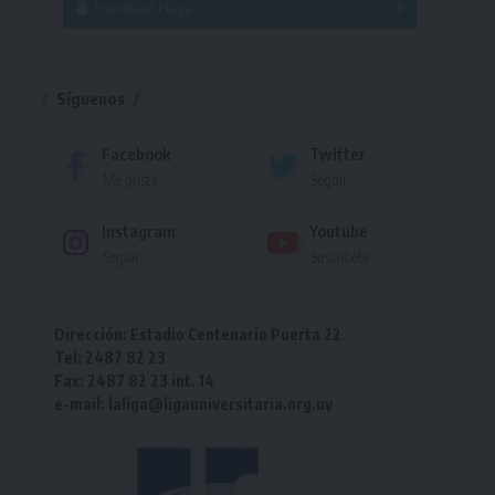
Handball Playa
Torneo
Torneo
Síguenos
Facebook
Twitter
Me gusta
Seguir
Instagram
Youtube
Seguir
Suscríbete
Dirección: Estadio Centenario Puerta 22
Tel: 2487 82 23
Fax: 2487 82 23 int. 14
e-mail: laliga@ligauniversitaria.org.uy