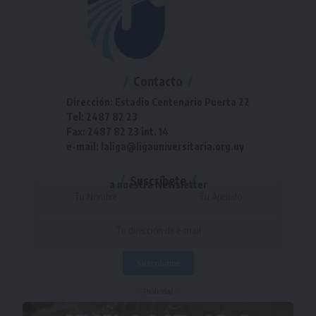
Contacto
Dirección: Estadio Centenario Puerta 22
Tel: 2487 82 23
Fax: 2487 82 23 int. 14
e-mail: laliga@ligauniversitaria.org.uy
Suscríbete
a nuestra Newsletter
- Publicidad -