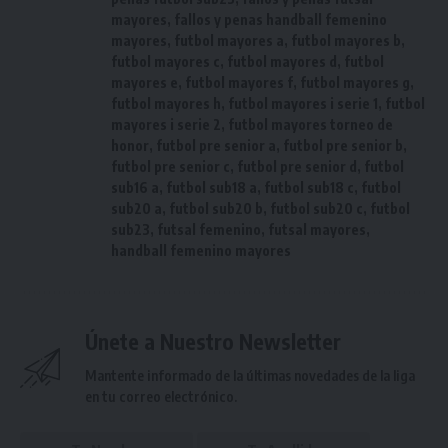
mayores
,
fallos y penas handball femenino
mayores
,
futbol mayores a
,
futbol mayores b
,
futbol mayores c
,
futbol mayores d
,
futbol
mayores e
,
futbol mayores f
,
futbol mayores g
,
futbol mayores h
,
futbol mayores i serie 1
,
futbol
mayores i serie 2
,
futbol mayores torneo de
honor
,
futbol pre senior a
,
futbol pre senior b
,
futbol pre senior c
,
futbol pre senior d
,
futbol
sub16 a
,
futbol sub18 a
,
futbol sub18 c
,
futbol
sub20 a
,
futbol sub20 b
,
futbol sub20 c
,
futbol
sub23
,
futsal femenino
,
futsal mayores
,
handball femenino mayores
Únete a Nuestro Newsletter
Mantente informado de la últimas novedades de la liga
en tu correo electrónico.