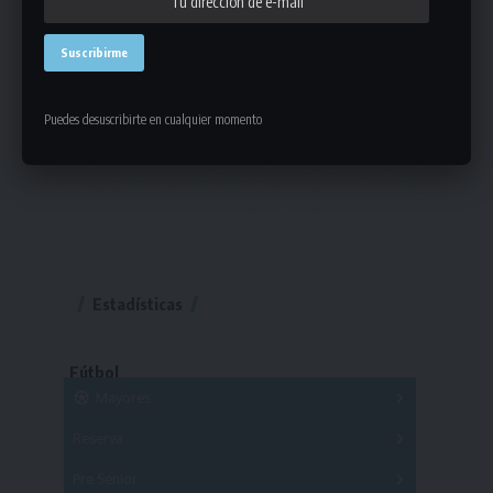
Puedes desuscribirte en cualquier momento
Estadísticas
Fútbol
Mayores
Reserva
A
B
C
D
E
F
G
Pre Senior
A
B
C
D