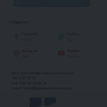
Handball Playa
Torneo
Torneo
Síguenos
Facebook
Twitter
Me gusta
Seguir
Instagram
Youtube
Seguir
Suscríbete
Dirección: Estadio Centenario Puerta 22
Tel: 2487 82 23
Fax: 2487 82 23 int. 14
e-mail: laliga@ligauniversitaria.org.uy