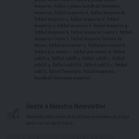
mayores
,
fallos y penas handball femenino
mayores
,
futbol mayores a
,
futbol mayores b
,
futbol mayores c
,
futbol mayores d
,
futbol
mayores e
,
futbol mayores f
,
futbol mayores g
,
futbol mayores h
,
futbol mayores i serie 1
,
futbol
mayores i serie 2
,
futbol mayores torneo de
honor
,
futbol pre senior a
,
futbol pre senior b
,
futbol pre senior c
,
futbol pre senior d
,
futbol
sub16 a
,
futbol sub18 a
,
futbol sub18 c
,
futbol
sub20 a
,
futbol sub20 b
,
futbol sub20 c
,
futbol
sub23
,
futsal femenino
,
futsal mayores
,
handball femenino mayores
Únete a Nuestro Newsletter
Mantente informado de la últimas novedades de la liga
en tu correo electrónico.