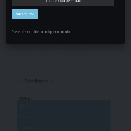
Puedes desuscribirte en cualquier momento
Estadísticas
Fútbol
Mayores
Reserva
A
B
C
D
E
F
G
Pre Senior
A
B
C
D