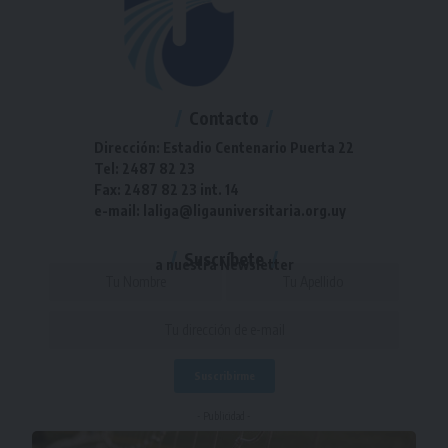
Contacto
Dirección: Estadio Centenario Puerta 22
Tel: 2487 82 23
Fax: 2487 82 23 int. 14
e-mail: laliga@ligauniversitaria.org.uy
Suscríbete
a nuestra Newsletter
- Publicidad -