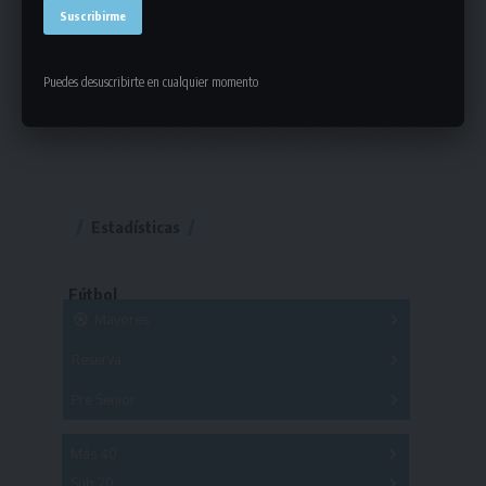
Puedes desuscribirte en cualquier momento
Estadísticas
Fútbol
Mayores
Reserva
A
B
C
D
E
F
G
Pre Senior
A
B
C
D
A
B
C
D
E
Más 40
Sub 20