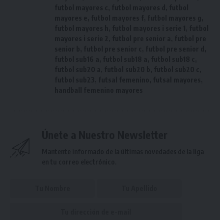
futbol mayores c
,
futbol mayores d
,
futbol
mayores e
,
futbol mayores f
,
futbol mayores g
,
futbol mayores h
,
futbol mayores i serie 1
,
futbol
mayores i serie 2
,
futbol pre senior a
,
futbol pre
senior b
,
futbol pre senior c
,
futbol pre senior d
,
futbol sub16 a
,
futbol sub18 a
,
futbol sub18 c
,
futbol sub20 a
,
futbol sub20 b
,
futbol sub20 c
,
futbol sub23
,
futsal femenino
,
futsal mayores
,
handball femenino mayores
Únete a Nuestro Newsletter
Mantente informado de la últimas novedades de la liga
en tu correo electrónico.