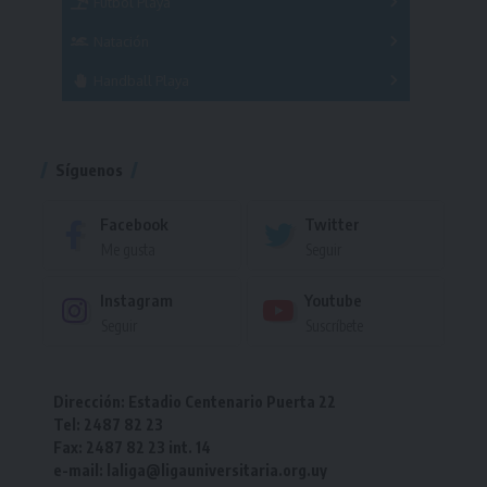
Fútbol Playa
Masculino
Femenino
Natación
Torneo
Handball Playa
Torneo
Torneo
Síguenos
Facebook
Twitter
Me gusta
Seguir
Instagram
Youtube
Seguir
Suscríbete
Dirección: Estadio Centenario Puerta 22
Tel: 2487 82 23
Fax: 2487 82 23 int. 14
e-mail: laliga@ligauniversitaria.org.uy