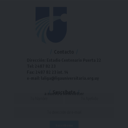
Contacto
Dirección: Estadio Centenario Puerta 22
Tel: 2487 82 23
Fax: 2487 82 23 int. 14
e-mail: laliga@ligauniversitaria.org.uy
Suscríbete
a nuestra Newsletter