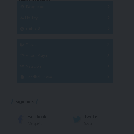
Otros Deportes
Copas
Básquetbol
Hockey
A
B
3x3
Fútbol 8
A
B
C
SUB 21
Masculino
Futsal
Femenino
Fútbol Playa
Masculino
Femenino
Natación
Torneo
Handball Playa
Torneo
Torneo
Síguenos
Facebook
Twitter
Me gusta
Seguir