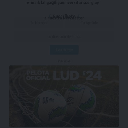
e-mail: laliga@ligauniversitaria.org.uy
Suscríbete
a nuestra Newsletter
- Publicidad -