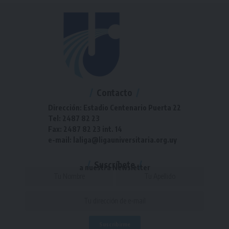
Contacto
Dirección: Estadio Centenario Puerta 22
Tel: 2487 82 23
Fax: 2487 82 23 int. 14
e-mail: laliga@ligauniversitaria.org.uy
Suscríbete
a nuestra Newsletter