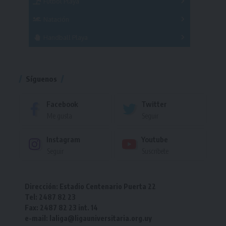
Fútbol Playa
Masculino
Femenino
Natación
Torneo
Handball Playa
Torneo
Torneo
Síguenos
Facebook
Twitter
Me gusta
Seguir
Instagram
Youtube
Seguir
Suscríbete
Dirección: Estadio Centenario Puerta 22
Tel: 2487 82 23
Fax: 2487 82 23 int. 14
e-mail: laliga@ligauniversitaria.org.uy