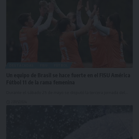
DESTACADAS
FISU
FÚTBOL
Un equipo de Brasil se hace fuerte en el FISU América
Fútbol 11 de la rama femenina
Durante el sábado 25 de mayo se disputó la tercera jornada del
…
27/05/2024