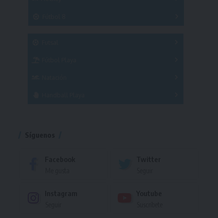
3x3
Fútbol 8
A
B
C
SUB 21
Masculino
Futsal
Femenino
Fútbol Playa
Masculino
Femenino
Natación
Torneo
Handball Playa
Torneo
Torneo
Síguenos
Facebook
Twitter
Me gusta
Seguir
Instagram
Youtube
Seguir
Suscríbete