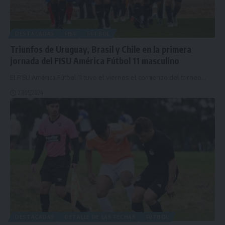
DESTACADAS
FISU
FÚTBOL
Triunfos de Uruguay, Brasil y Chile en la primera
jornada del FISU América Fútbol 11 masculino
El FISU América Fútbol 11 tuvo el viernes el comienzo del torneo
…
27/05/2024
DESTACADAS
DETALLE DE LAS FECHAS
FÚTBOL