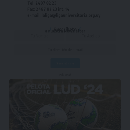
Tel: 2487 82 23
Fax: 2487 82 23 int. 14
e-mail: laliga@ligauniversitaria.org.uy
Suscríbete
a nuestra Newsletter
- Publicidad -