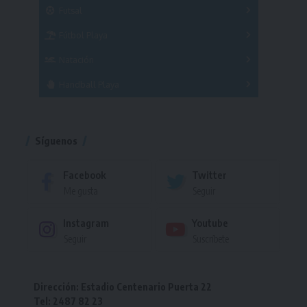
Masculino
Futsal
Femenino
Fútbol Playa
Masculino
Femenino
Natación
Torneo
Handball Playa
Torneo
Torneo
Síguenos
Facebook
Twitter
Me gusta
Seguir
Instagram
Youtube
Seguir
Suscríbete
Dirección: Estadio Centenario Puerta 22
Tel: 2487 82 23