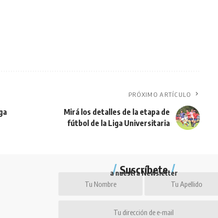
PRÓXIMO ARTÍCULO
ga
Mirá los detalles de la etapa de
fútbol de la Liga Universitaria
Suscríbete
a nuestra Newsletter