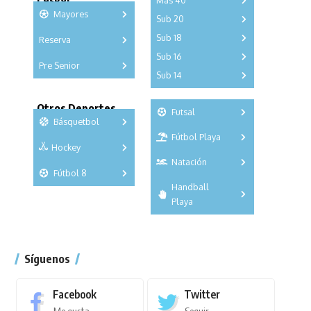
Más 40
Mayores
Sub 20
A
B
C
Sub 18
Reserva
A
B
C
D
E
F
G
A
B
C
Sub 16
Series
Pre Senior
A
B
C
D
Sub 14
Series
Copas
A
B
C
D
E
Series
Copas
Otros Deportes
Futsal
Copas
Básquetbol
Fútbol Playa
Masculino
Hockey
A
B
Femenino
Natación
Torneo
3x3
Fútbol 8
A
B
C
Handball
Torneo
SUB 21
Masculino
Playa
Femenino
Torneo
Síguenos
Facebook
Twitter