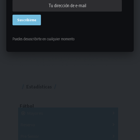
Puedes desuscribirte en cualquier momento
Estadísticas
Fútbol
Mayores
Reserva
A
B
C
D
E
F
G
Pre Senior
A
B
C
D