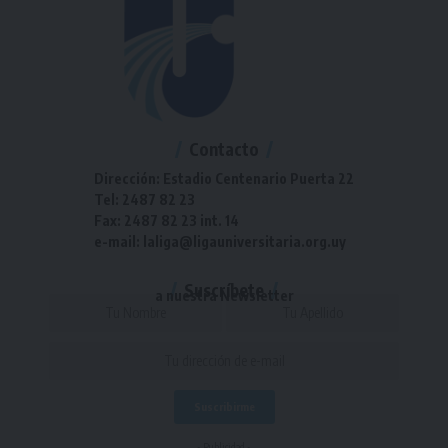
Contacto
Dirección: Estadio Centenario Puerta 22
Tel: 2487 82 23
Fax: 2487 82 23 int. 14
e-mail: laliga@ligauniversitaria.org.uy
Suscríbete
a nuestra Newsletter
- Publicidad -