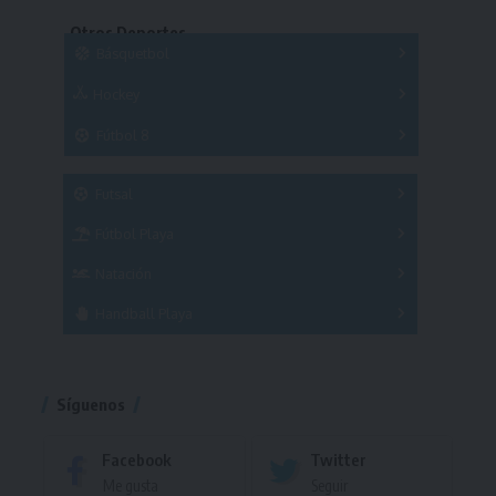
Copas
Series
Otros Deportes
Copas
Básquetbol
Hockey
A
B
3x3
Fútbol 8
A
B
C
SUB 21
Masculino
Futsal
Femenino
Fútbol Playa
Masculino
Femenino
Natación
Torneo
Handball Playa
Torneo
Torneo
Síguenos
Facebook
Twitter
Me gusta
Seguir