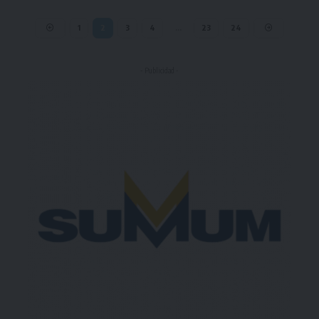
1
2
3
4
…
23
24
- Publicidad -