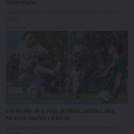
Universitaria
La Liga Universitaria de Deportes tendrá este fin de semana la
disputa
…
24/04/2026
DESTACADAS
DETALLE DE LAS FECHAS
FÚTBOL
Los detalles de la etapa de fútbol: partidos, días,
horarios, canchas y árbitros
La Liga Universitaria de Deportes tendrá este fin de semana la