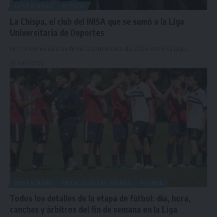
DESTACADAS
FÚTBOL
La Chispa, el club del INISA que se sumó a la Liga
Universitaria de Deportes
Un convenio que se firmó a comienzos de 2026 entre la Liga
…
24/04/2026
DESTACADAS
DETALLE DE LAS FECHAS
FÚTBOL
Todos los detalles de la etapa de fútbol: día, hora,
canchas y árbitros del fin de semana en la Liga