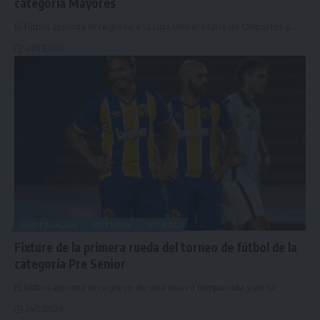
categoría Mayores
El fútbol apronta el regreso a la Liga Universitaria de Deportes y
…
24/03/2026
DESTACADAS
FIXTURES
FÚTBOL
Fixture de la primera rueda del torneo de fútbol de la
categoría Pre Senior
El fútbol apronta el regreso de una nueva temporada y en tal
…
24/03/2026