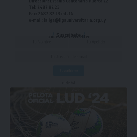
Dirección: Estadio Centenario Puerta 22
Tel: 2487 82 23
Fax: 2487 82 23 int. 14
e-mail: laliga@ligauniversitaria.org.uy
Suscríbete
a nuestra Newsletter
- Publicidad -