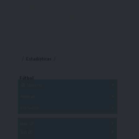
Estadísticas
Fútbol
Mayores
Reserva
A
B
C
D
E
F
G
Pre Senior
A
B
C
D
A
B
C
D
E
Más 40
Sub 20
A
B
C