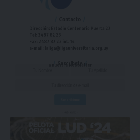
Contacto
Dirección: Estadio Centenario Puerta 22
Tel: 2487 82 23
Fax: 2487 82 23 int. 14
e-mail: laliga@ligauniversitaria.org.uy
Suscríbete
a nuestra Newsletter
- Publicidad -