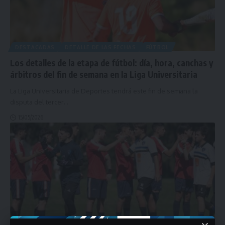
DESTACADAS
DETALLE DE LAS FECHAS
FÚTBOL
Los detalles de la etapa de fútbol: día, hora, canchas y
árbitros del fin de semana en la Liga Universitaria
La Liga Universitaria de Deportes tendrá este fin de semana la
disputa del tercer
…
15/05/2026