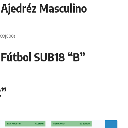
Ajedréz Masculino
833|800}
 Fútbol SUB18 “B”
2”
}