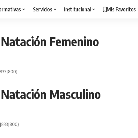
ormativas
Servicios
Institucional
Mis Favoritos
 Natación Femenino
833|800}
 Natación Masculino
|833|800}