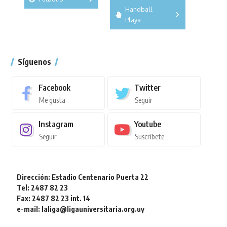
A
B
C
Handball
Torneo
SUB 21
Masculino
Playa
Femenino
Torneo
Síguenos
Facebook
Twitter
Me gusta
Seguir
Instagram
Youtube
Seguir
Suscríbete
Dirección: Estadio Centenario Puerta 22
Tel: 2487 82 23
Fax: 2487 82 23 int. 14
e-mail: laliga@ligauniversitaria.org.uy