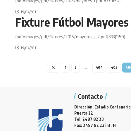
{pdf=images/pdf/fixtures/2018/mayores_i.pdf|833|1150}
19/04/2011
Fixture Fútbol Mayores 
{pdf=images/pdf/fixtures/2016/mayores_i_2.pdf|833|1150}
19/04/2011
1
2
…
404
405
40
Contacto
Dirección: Estadio Centenario
Puerta 22
Tel: 2487 82 23
Fax: 2487 82 23 int. 14