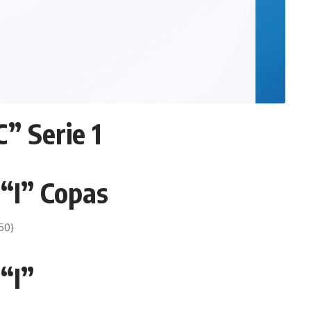
” Serie 1
 “I” Copas
50}
“I”