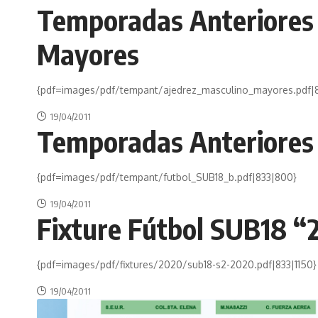
Temporadas Anteriores 
Mayores
{pdf=images/pdf/tempant/ajedrez_masculino_mayores.pdf|
19/04/2011
Temporadas Anteriores
{pdf=images/pdf/tempant/futbol_SUB18_b.pdf|833|800}
19/04/2011
Fixture Fútbol SUB18 “
{pdf=images/pdf/fixtures/2020/sub18-s2-2020.pdf|833|1150
19/04/2011