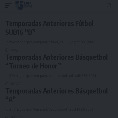
Temporadas Anteriores Fútbol
SUB16 “B”
{pdf=images/pdf/tempant/futbol_SUB16_b.pdf|833|800}
19/04/2011
Temporadas Anteriores Básquetbol
“Torneo de Honor”
{pdf=images/pdf/tempant/basquetbol_tdh.pdf|833|800}
19/04/2011
Temporadas Anteriores Básquetbol
“A”
{pdf=images/pdf/tempant/basquetbol_a.pdf|833|800}
19/04/2011