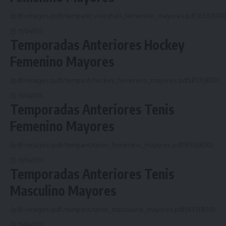
{pdf=images/pdf/tempant/voleyball_femenino_mayores.pdf|833|800
19/04/2011
Temporadas Anteriores Hockey
Femenino Mayores
{pdf=images/pdf/tempant/hockey_femenino_mayores.pdf|833|800}
19/04/2011
Temporadas Anteriores Tenis
Femenino Mayores
{pdf=images/pdf/tempant/tenis_femenino_mayores.pdf|833|800}
19/04/2011
Temporadas Anteriores Tenis
Masculino Mayores
{pdf=images/pdf/tempant/tenis_masculino_mayores.pdf|833|800}
19/04/2011