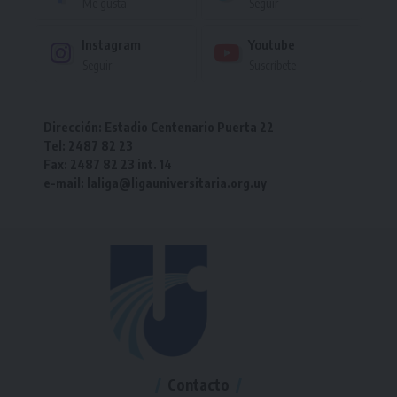
Me gusta
Seguir
Instagram
Youtube
Seguir
Suscríbete
Dirección: Estadio Centenario Puerta 22
Tel: 2487 82 23
Fax: 2487 82 23 int. 14
e-mail: laliga@ligauniversitaria.org.uy
Contacto