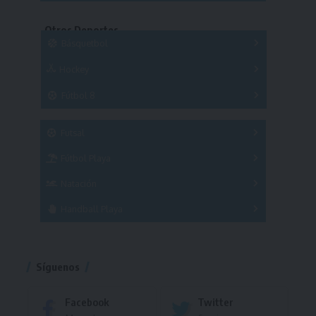
Copas
Series
Otros Deportes
Copas
Básquetbol
Hockey
A
B
3x3
Fútbol 8
A
B
C
SUB 21
Masculino
Futsal
Femenino
Fútbol Playa
Masculino
Femenino
Natación
Torneo
Handball Playa
Torneo
Torneo
Síguenos
Facebook
Twitter