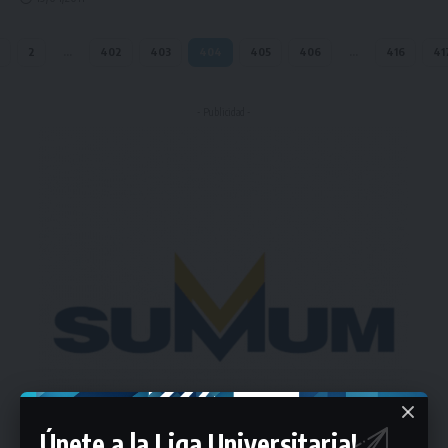
2
…
402
403
404
405
406
…
416
41
- Publicidad -
Únete a la Liga Universitaria!