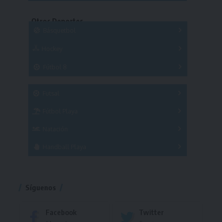
Copas
Series
Otros Deportes
Copas
Básquetbol
Hockey
A
B
3x3
Fútbol 8
A
B
C
SUB 21
Masculino
Futsal
Femenino
Fútbol Playa
Masculino
Femenino
Natación
Torneo
Handball Playa
Torneo
Torneo
Síguenos
Facebook
Twitter