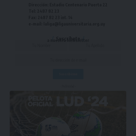
Dirección: Estadio Centenario Puerta 22
Tel: 2487 82 23
Fax: 2487 82 23 int. 14
e-mail: laliga@ligauniversitaria.org.uy
Suscríbete
a nuestra Newsletter
- Publicidad -