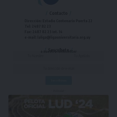
Contacto
Dirección: Estadio Centenario Puerta 22
Tel: 2487 82 23
Fax: 2487 82 23 int. 14
e-mail: laliga@ligauniversitaria.org.uy
Suscríbete
a nuestra Newsletter
- Publicidad -