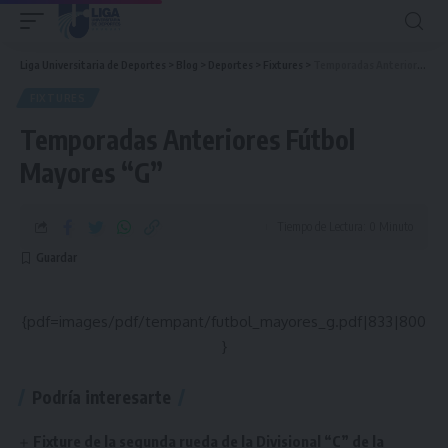
Liga Universitaria de Deportes
>
Blog
>
Deportes
>
Fixtures
>
Temporadas Anteriores Fútbol Mayores “G”
FIXTURES
Temporadas Anteriores Fútbol
Mayores “G”
Tiempo de Lectura: 0 Minuto
{pdf=images/pdf/tempant/futbol_mayores_g.pdf|833|800
}
Podría interesarte
Fixture de la segunda rueda de la Divisional “C” de la