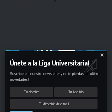
Estadísticas
Únete a la Liga Universitaria!
Fútbol
Mayores
Suscribete a nuestro newsletter y no te pierdas las últimas
novedades!
Reserva
A
B
C
D
E
F
G
Pre Senior
A
B
C
D
A
B
C
D
E
Más 40
Sub 20