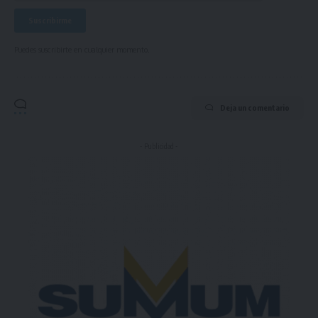
Puedes suscribirte en cualquier momento.
Deja un comentario
- Publicidad -