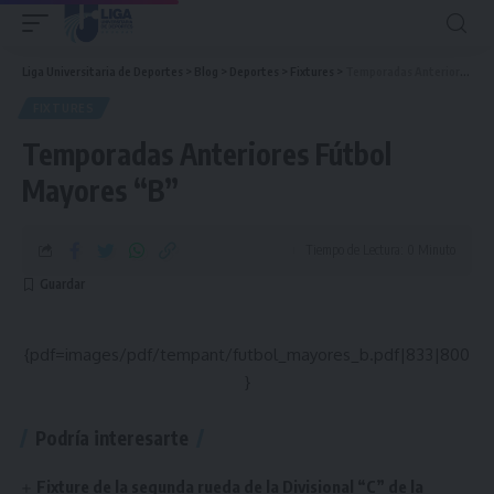
Liga Universitaria de Deportes
>
Blog
>
Deportes
>
Fixtures
>
Temporadas Anteriores Fútbol Mayores “B”
FIXTURES
Temporadas Anteriores Fútbol
Mayores “B”
Tiempo de Lectura: 0 Minuto
{pdf=images/pdf/tempant/futbol_mayores_b.pdf|833|800
}
Podría interesarte
Fixture de la segunda rueda de la Divisional “C” de la