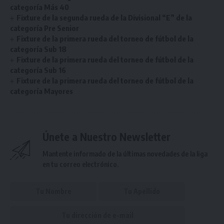
categoría Más 40
Fixture de la segunda rueda de la Divisional “E” de la
categoría Pre Senior
Fixture de la primera rueda del torneo de fútbol de la
categoría Sub 18
Fixture de la primera rueda del torneo de fútbol de la
categoría Sub 16
Fixture de la primera rueda del torneo de fútbol de la
categoría Mayores
Únete a Nuestro Newsletter
Mantente informado de la últimas novedades de la liga
en tu correo electrónico.