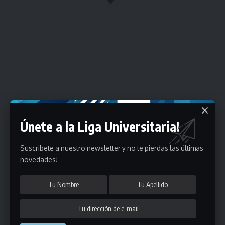
Estadísticas
Únete a la Liga Universitaria!
Fútbol
Mayores
Suscribete a nuestro newsletter y no te pierdas las últimas
novedades!
Reserva
A
B
C
D
E
F
G
Pre Senior
A
B
C
D
A
B
C
D
E
Más 40
Sub 20