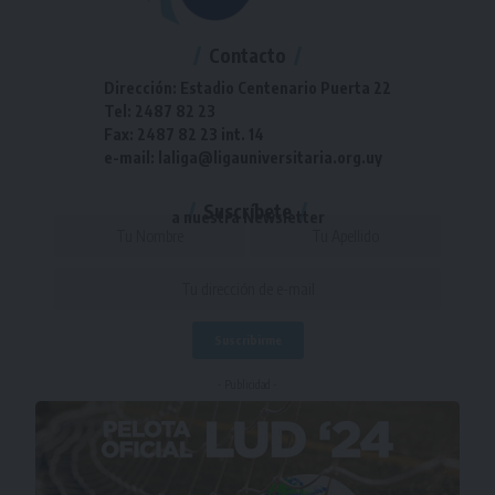
Contacto
Dirección: Estadio Centenario Puerta 22
Tel: 2487 82 23
Fax: 2487 82 23 int. 14
e-mail: laliga@ligauniversitaria.org.uy
Suscríbete
a nuestra Newsletter
- Publicidad -