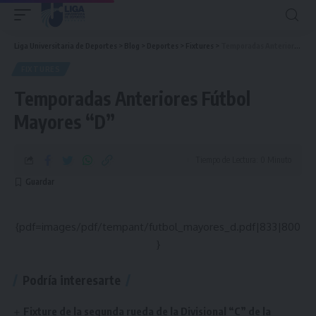
Liga Universitaria de Deportes
>
Blog
>
Deportes
>
Fixtures
>
Temporadas Anteriores Fútbol Mayores “D”
FIXTURES
Temporadas Anteriores Fútbol
Mayores “D”
Tiempo de Lectura: 0 Minuto
{pdf=images/pdf/tempant/futbol_mayores_d.pdf|833|800
}
Podría interesarte
Fixture de la segunda rueda de la Divisional “C” de la