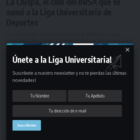
La Chispa, el club del INISA que se
sumó a la Liga Universitaria de
Deportes
Un convenio que se firmó a comienzos de 2026 entre la Liga
Universitaria de Deportes y el Instituto Nacional de Inclusión Social
Adolescente (INISA) con el objetivo de sumar jóvenes
…
Únete a la Liga Universitaria!
24/04/2026
Suscribete a nuestro newsletter y no te pierdas las últimas
novedades!
DESTACADAS
DETALLE DE LAS FECHAS
FÚTBOL