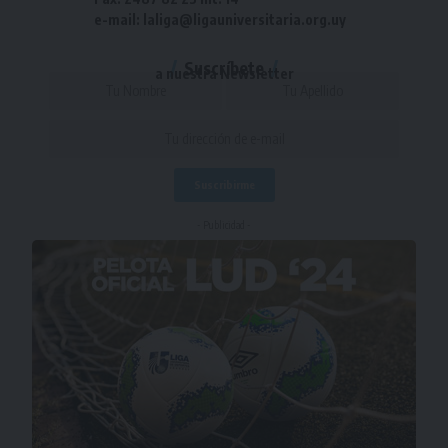
e-mail: laliga@ligauniversitaria.org.uy
Suscríbete
a nuestra Newsletter
- Publicidad -