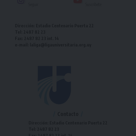
Seguir
Suscríbete
Dirección: Estadio Centenario Puerta 22
Tel: 2487 82 23
Fax: 2487 82 23 int. 14
e-mail: laliga@ligauniversitaria.org.uy
Contacto
Dirección: Estadio Centenario Puerta 22
Tel: 2487 82 23
Fax: 2487 82 23 int. 14