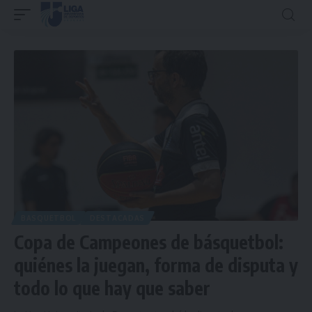
BASQUETBOL
DESTACADAS
Copa de Campeones de básquetbol:
quiénes la juegan, forma de disputa y
todo lo que hay que saber