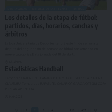
DESTACADAS
DETALLE DE LAS FECHAS
FÚTBOL
Los detalles de la etapa de fútbol:
partidos, días, horarios, canchas y
árbitros
La Liga Universitaria de Deportes tendrá este fin de semana la
disputa del segundo fin de semana de fútbol con actividad en
nueve categorías.En la jornada del 18 de abril
…
17/04/2026
Estadísticas Handball
Temporada RAFAEL "EL CANARIO" GARCIA OTEGUI COPA PERIFAR
CLAUSURA Temporada RAFAEL "EL CANARIO" GARCIA OTEGUI COPA
PERIFAR APERTURA
14/04/2026
1
2
3
4
…
416
417