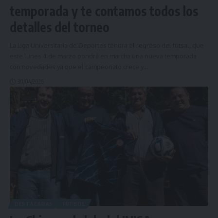
temporada y te contamos todos los
detalles del torneo
La Liga Universitaria de Deportes tendrá el regreso del futsal, que
este lunes 4 de marzo pondrá en marcha una nueva temporada
con novedades ya que el campeonato crece y
…
30/04/2026
DESTACADAS
FÚTBOL