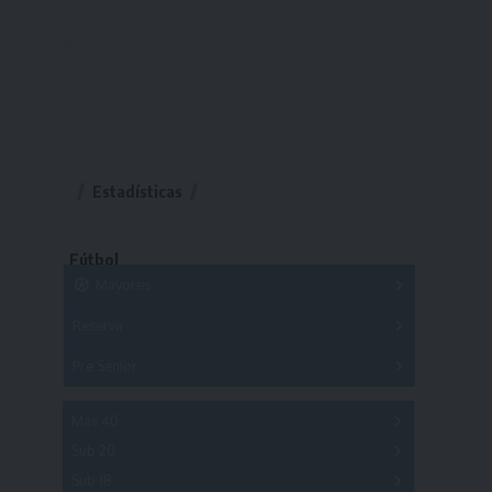
Estadísticas
Fútbol
Mayores
Reserva
A
B
C
D
E
F
G
Pre Senior
A
B
C
D
A
B
C
D
E
Más 40
Sub 20
A
B
C
Sub 18