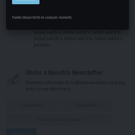
futbol pre senior d
,
futbol pre senior e
,
futbol
pre senior f
,
futbol reserva divisional a
,
futbol
reserva divisional b
,
futbol reserva divisional c
,
Puedes desuscribirte en cualquier momento
futbol sub 14
,
futbol sub16 a
,
futbol sub16 b
,
futbol sub16 c
,
futbol sub16 d
,
futbol sub18 a
,
futbol sub18 b
,
futbol sub18 c
,
futbol sub18 d
,
futbol sub20 a
,
futbol sub20 b
,
futbol sub20 c
,
portada
Únete a Nuestro Newsletter
Mantente informado de la últimas novedades de la liga
en tu correo electrónico.