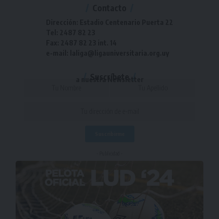
Contacto
Dirección: Estadio Centenario Puerta 22
Tel: 2487 82 23
Fax: 2487 82 23 int. 14
e-mail: laliga@ligauniversitaria.org.uy
Suscríbete
a nuestra Newsletter
- Publicidad -