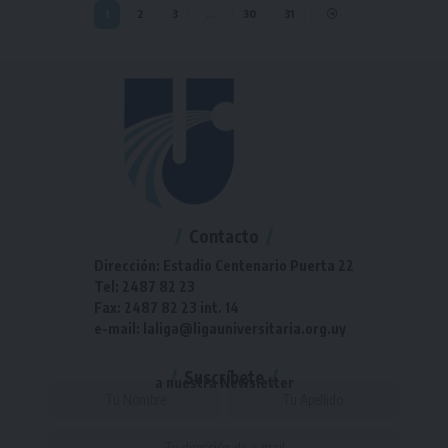
1
2
3
…
30
31
Contacto
Dirección: Estadio Centenario Puerta 22
Tel: 2487 82 23
Fax: 2487 82 23 int. 14
e-mail: laliga@ligauniversitaria.org.uy
Suscríbete
a nuestra Newsletter