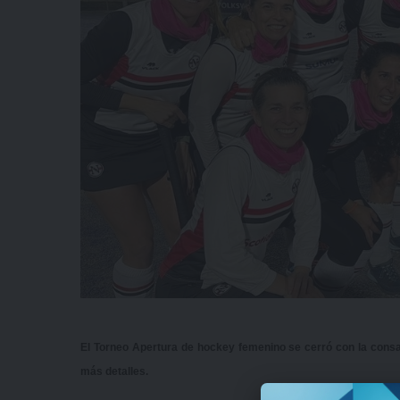
El Torneo Apertura de hockey femenino se cerró con la consa
más detalles.