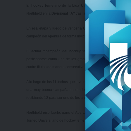
El
hockey femenino
de la
Liga Universitaria de Deportes
tuv
Northfield en la
Divisional “A”
tras la disputa de la quinta fecha,
En esa etapa y luego de vencer a Old Girls 8-4 en partido dispu
campeón del Apertura de forma invicta.
El actual tricampeón del hockey femenino de la Liga tuvo 
posicionarse como uno de los grandes candidatos a la corona, 
cuatro títulos de manera consecutiva.
A lo largo de las 11 fechas que tuvo este Apertura, Northfield lo
una muy buena campaña anotando además 51 goles para ser el 
recibiendo 12 para ser uno de los arcos menos vencidos.
Northfield pisó fuerte, ganó el Apertura, se coronó campeón invi
Torneo Universitario de hockey femenino.