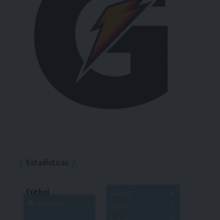
Estadísticas
Fútbol
Más 40
Mayores
Sub 20
A
B
C