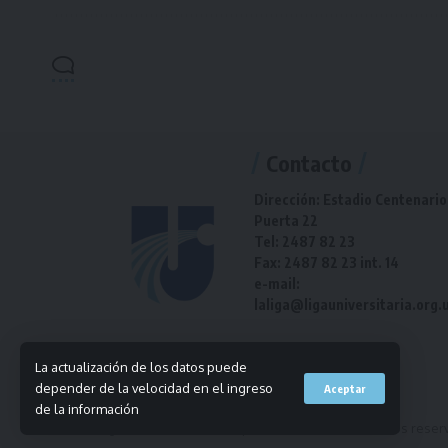
Contacto
Dirección: Estadio Centenario
Puerta 22
Tel: 2487 82 23
Fax: 2487 82 23 int. 14
e-mail:
laliga@ligauniversitaria.org.
La actualización de los datos puede
depender de la velocidad en el ingreso
Aceptar
de la información
© 2023 Liga Universitaria de Deportes. Todos los derechos reser