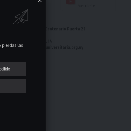
Seguir
Suscríbete
Dirección: Estadio Centenario Puerta 22
Tel: 2487 82 23
Fax: 2487 82 23 int. 14
 pierdas las
e-mail: laliga@ligauniversitaria.org.uy