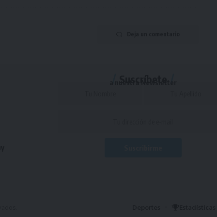
Deja un comentario
Suscríbete
a nuestra Newsletter
uy
vados.
Deportes
Estadísticas