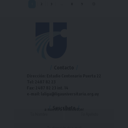
1
2
3
…
8
9
Contacto
Dirección: Estadio Centenario Puerta 22
Tel: 2487 82 23
Fax: 2487 82 23 int. 14
e-mail: laliga@ligauniversitaria.org.uy
Suscríbete
a nuestra Newsletter