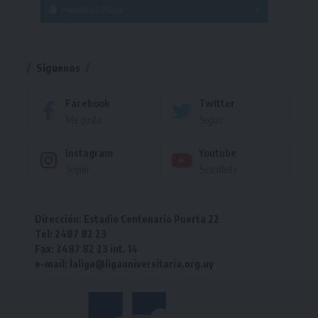
Handball Playa
Torneo
Torneo
Síguenos
Facebook
Twitter
Me gusta
Seguir
Instagram
Youtube
Seguir
Suscríbete
Dirección: Estadio Centenario Puerta 22
Tel: 2487 82 23
Fax: 2487 82 23 int. 14
e-mail: laliga@ligauniversitaria.org.uy