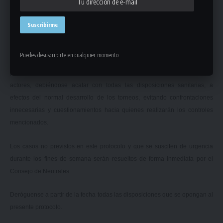
locatario.
– PERSONAS: inhabilitación preventiva.
SE EXHORTA ASIMISMO A TODOS QUIENES CONFORMAN la Liga
Puedes desuscribirte en cualquier momento
Universitaria de Deportes, a velar, cumplir, y hacer cumplir con el presente
protocolo y los que anteceden, solicitándose colaboración a todos los
actores, debiéndose acatar con todas las disposiciones sanitarias, a
efectos del normal desarrollo de los torneos, evitando confrontaciones
innecesarias y cuestionamientos hacia quienes realizarán los controles
mencionados.
Los casos no previstos en este protocolo y que se susciten de urgencia
durante los fines de semana serán resueltos de forma inmediata por el
Consejo de Neutrales.
Deróguense a partir de la fecha todas las disposiciones que se opongan al
presente protocolo.