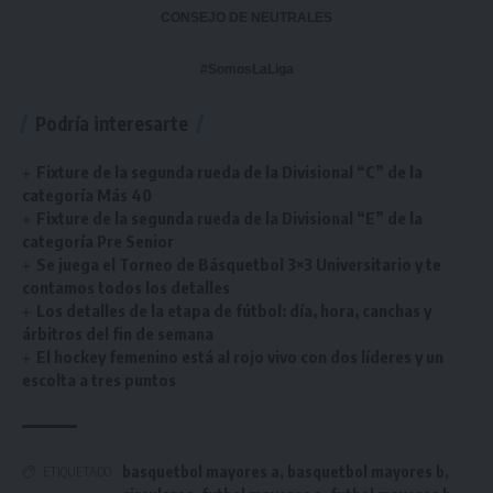
CONSEJO DE NEUTRALES
#SomosLaLiga
Podría interesarte
Fixture de la segunda rueda de la Divisional “C” de la
categoría Más 40
Fixture de la segunda rueda de la Divisional “E” de la
categoría Pre Senior
Se juega el Torneo de Básquetbol 3×3 Universitario y te
contamos todos los detalles
Los detalles de la etapa de fútbol: día, hora, canchas y
árbitros del fin de semana
El hockey femenino está al rojo vivo con dos líderes y un
escolta a tres puntos
basquetbol mayores a
,
basquetbol mayores b
,
ETIQUETADO