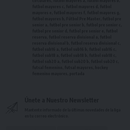
circulares
,
futbol mayores a
,
futbol mayores b
,
futbol mayores c
,
futbol mayores d
,
futbol
mayores e
,
futbol mayores f
,
futbol mayores g
,
futbol mayores h
,
Fútbol Pre Master
,
futbol pre
senior a
,
futbol pre senior b
,
futbol pre senior c
,
futbol pre senior d
,
futbol pre senior e
,
futbol
reserva
,
futbol reserva divisional a
,
futbol
reserva divisional b
,
futbol reserva divisional c
,
futbol sub16 a
,
futbol sub16 b
,
futbol sub16 c
,
futbol sub18 a
,
futbol sub18 b
,
futbol sub18 c
,
futbol sub20 a
,
futbol sub20 b
,
futbol sub20 c
,
futsal femenino
,
futsal mayores
,
hockey
femenino mayores
,
portada
Únete a Nuestro Newsletter
Mantente informado de la últimas novedades de la liga
en tu correo electrónico.