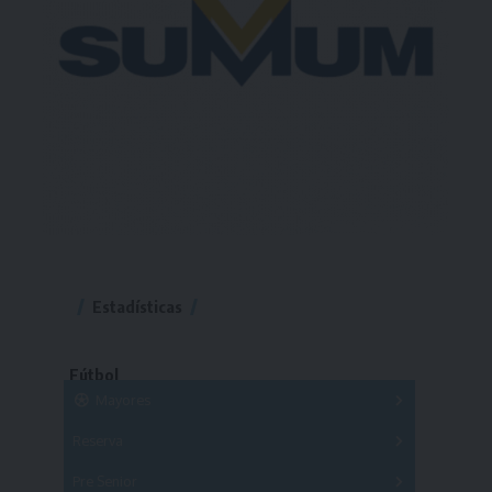
Estadísticas
Fútbol
Mayores
Reserva
A
B
C
D
E
F
G
Pre Senior
A
B
C
D