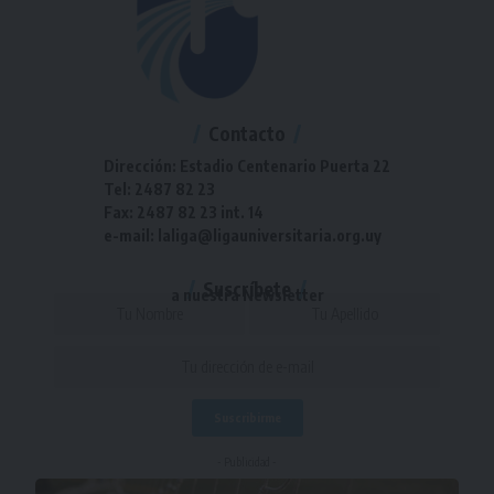
Contacto
Dirección: Estadio Centenario Puerta 22
Tel: 2487 82 23
Fax: 2487 82 23 int. 14
e-mail: laliga@ligauniversitaria.org.uy
Suscríbete
a nuestra Newsletter
- Publicidad -