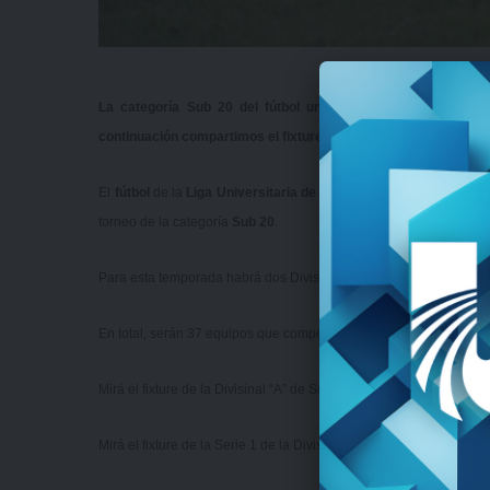
La categoría Sub 20 del fútbol universitario tendrá este
continuación compartimos el fixture.
El
fútbol
de la
Liga Universitaria de Deportes
vuelve y con el re
torneo de la categoría
Sub 20
.
Para esta temporada habrá dos Divisionales, la “A” con 16 equipos,
En total, serán 37 equipos que competirán en la temporada 202
Mirá el fixture de la Divisinal “A” de Sub 20
acá
.
Mirá el fixture de la Serie 1 de la Divisinal “B” de Sub 20
acá
.