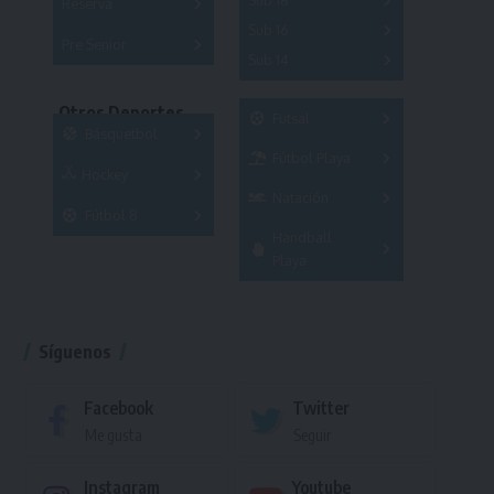
Sub 18
Reserva
A
B
C
D
E
F
G
A
B
C
Sub 16
Series
Pre Senior
A
B
C
D
Sub 14
Series
Copas
A
B
C
D
E
Series
Copas
Otros Deportes
Futsal
Copas
Básquetbol
Fútbol Playa
Masculino
Hockey
A
B
Femenino
Natación
Torneo
3x3
Fútbol 8
A
B
C
Handball
Torneo
SUB 21
Masculino
Playa
Femenino
Torneo
Síguenos
Facebook
Twitter
Me gusta
Seguir
Instagram
Youtube