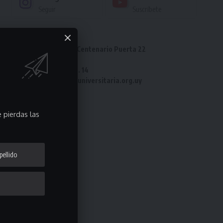
Seguir
Suscríbete
Dirección: Estadio Centenario Puerta 22
Tel: 2487 82 23
Fax: 2487 82 23 int. 14
e-mail: laliga@ligauniversitaria.org.uy
 pierdas las