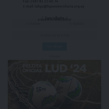
Fax: 2487 82 23 int. 14
e-mail: laliga@ligauniversitaria.org.uy
Suscríbete
a nuestra Newsletter
- Publicidad -