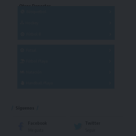
Series
Otros Deportes
Copas
Básquetbol
Hockey
A
B
3x3
Fútbol 8
A
B
C
SUB 21
Masculino
Futsal
Femenino
Fútbol Playa
Masculino
Femenino
Natación
Torneo
Handball Playa
Torneo
Torneo
Síguenos
Facebook
Twitter
Me gusta
Seguir