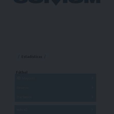
Estadísticas
Fútbol
Mayores
Reserva
A
B
C
D
E
F
G
Pre Senior
A
B
C
D
A
B
C
D
E
Más 40