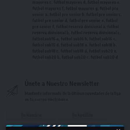
mayores c
,
futbol mayores d
,
futbol mayores e
,
futbol mayores f
,
futbol mayores g
,
futbol pre
senior a
,
futbol pre senior b
,
futbol pre senior c
,
futbol pre senior d
,
futbol pre senior e
,
futbol
pre senior f
,
futbol reserva divisional a
,
futbol
reserva divisional b
,
futbol reserva divisional c
,
futbol sub16 a
,
futbol sub16 b
,
futbol sub16 c
,
futbol sub16 d
,
futbol sub18 a
,
futbol sub18 b
,
futbol sub18 c
,
futbol sub18 d
,
futbol sub20 a
,
futbol sub20 b
,
futbol sub20 c
,
futbol sub20 d
Únete a Nuestro Newsletter
Mantente informado de la últimas novedades de la liga
en tu correo electrónico.