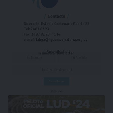
Contacto
Dirección: Estadio Centenario Puerta 22
Tel: 2487 82 23
Fax: 2487 82 23 int. 14
e-mail: laliga@ligauniversitaria.org.uy
Suscríbete
a nuestra Newsletter
- Publicidad -