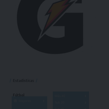
Estadísticas
Fútbol
Más 40
Mayores
Sub 20
A
B
C