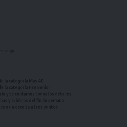
osLaLiga
de la categoría Más 40
de la categoría Pre Senior
rio y te contamos todos los detalles
chas y árbitros del fin de semana
res y un escolta a tres puntos