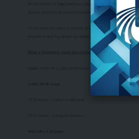
En tal sentido, la
Liga
convoca a sus delegados a ser parte de las
nuevos procesos de selecciones universitarias que se pondrán en
En la charla se darán a conocer los objetivos y la modalidad d
disciplinas que hoy tienen sus torneos en la Liga como
fútbol
,
bá
Días y horarios para las convocatorias:
Lugar:
Sede de la Liga Universitaria de Deportes (Tribuna Colom
Lunes 30 de mayo
19:30 horas – Categoría Mayores
20:30 horas – Categoría Reserva
Miércoles 1 de junio