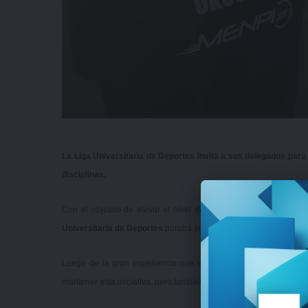
La Liga Universitaria de Deportes invita a sus delegados par
disciplinas.
Con el objetivo de elevar el nivel de sus competidores, vivir ex
Universitaria de Deportes
pondrá en marcha sus procesos de
s
Luego de
la gran experiencia que los combinados juveniles S
mantener esta iniciativa, pero también extenderla al resto de los 