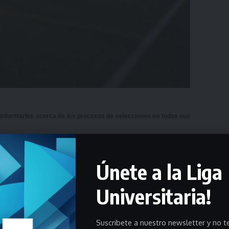
a informarlos acerca de los procesos de selecciones en todas sus
periencias inolvidables y crecer desde todo punto de vista, la
Liga
Únete a la Liga
elecciones
para todas las disciplinas que hoy tienen actividad.
Universitaria!
ub 16, Sub 18 y Sub 20 vivieron en Madrid
, ahora será el turno de
deportes en cada categoría.
Suscribete a nuestro newsletter y no te