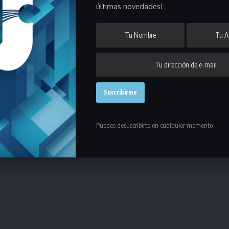
últimas novedades!
 charlas informativas en las que se brindarán detalles acerca de los
 marcha a lo largo de este 2022.
e entrenamiento, competencia y destinos que tendrán las diferentes
squetbol
,
futsal
,
hockey
y
fútbol femenino
.
bes, Estadio Centenario)
Puedes desuscribirte en cualquier momento