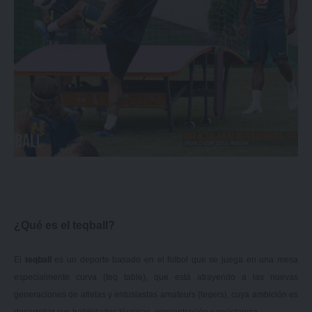
¿Qué es el teqball?
El
teqball
es un deporte basado en el fútbol que se juega en una mesa
especialmente curva (teq table), que está atrayendo a las nuevas
generaciones de atletas y entusiastas amateurs (teqers), cuya ambición es