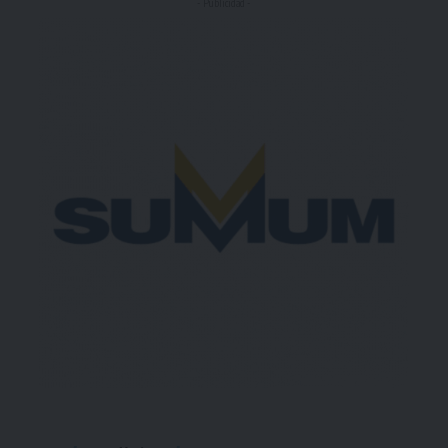
- Publicidad -