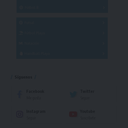
3x3
Fútbol 8
A
B
C
SUB 21
Masculino
Futsal
Femenino
Fútbol Playa
Masculino
Femenino
Natación
Torneo
Handball Playa
Torneo
Torneo
Síguenos
Facebook
Twitter
Me gusta
Seguir
Instagram
Youtube
Seguir
Suscríbete