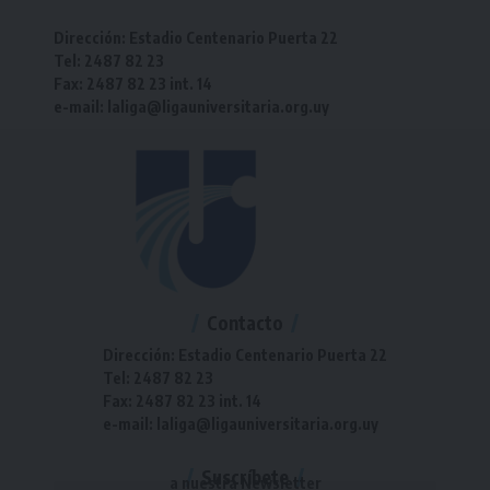
Dirección: Estadio Centenario Puerta 22
Tel: 2487 82 23
Fax: 2487 82 23 int. 14
e-mail: laliga@ligauniversitaria.org.uy
Contacto
Dirección: Estadio Centenario Puerta 22
Tel: 2487 82 23
Fax: 2487 82 23 int. 14
e-mail: laliga@ligauniversitaria.org.uy
Suscríbete
a nuestra Newsletter