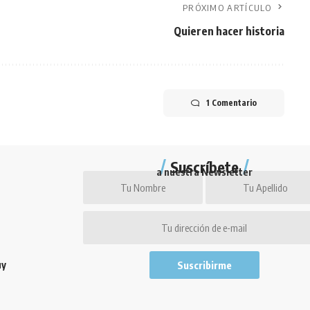
PRÓXIMO ARTÍCULO
Quieren hacer historia
1 Comentario
Suscríbete
a nuestra Newsletter
uy