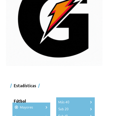
Estadísticas
Fútbol
Más 40
Mayores
Sub 20
A
B
C