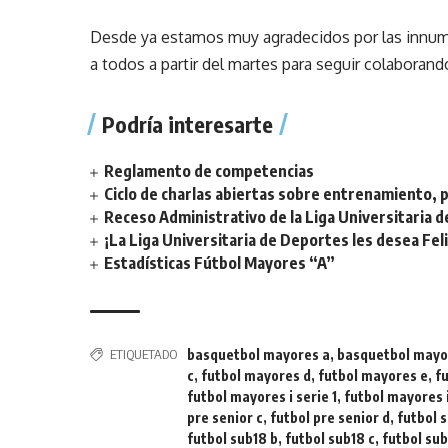
Desde ya estamos muy agradecidos por las innu
a todos a partir del martes para seguir colaborand
Podría interesarte
Reglamento de competencias
Ciclo de charlas abiertas sobre entrenamiento, p
Receso Administrativo de la Liga Universitaria 
¡La Liga Universitaria de Deportes les desea Fel
Estadísticas Fútbol Mayores “A”
ETIQUETADO
basquetbol mayores a
,
basquetbol mayo
c
,
futbol mayores d
,
futbol mayores e
,
f
futbol mayores i serie 1
,
futbol mayores i
pre senior c
,
futbol pre senior d
,
futbol 
futbol sub18 b
,
futbol sub18 c
,
futbol su