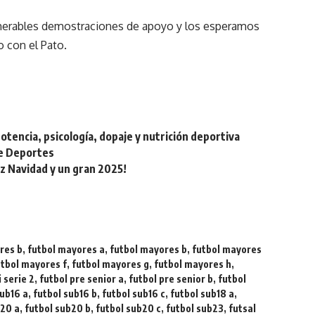
merables demostraciones de apoyo y los esperamos
o con el Pato.
otencia, psicología, dopaje y nutrición deportiva
de Deportes
iz Navidad y un gran 2025!
res b
,
futbol mayores a
,
futbol mayores b
,
futbol mayores
utbol mayores f
,
futbol mayores g
,
futbol mayores h
,
 serie 2
,
futbol pre senior a
,
futbol pre senior b
,
futbol
sub16 a
,
futbol sub16 b
,
futbol sub16 c
,
futbol sub18 a
,
b20 a
,
futbol sub20 b
,
futbol sub20 c
,
futbol sub23
,
futsal